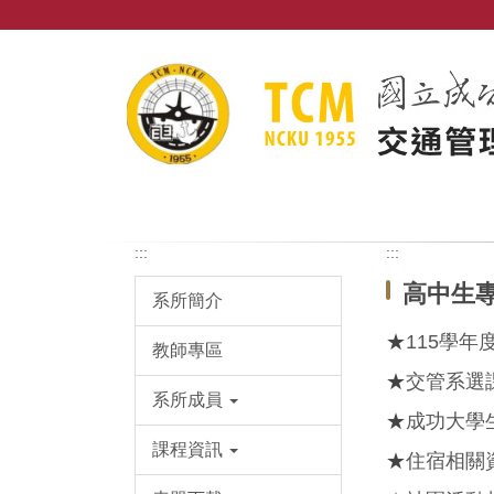
跳
到
主
要
內
容
區
:::
:::
高中生
系所簡介
★
115學
教師專區
★
交管系選
系所成員
★
成功大學
課程資訊
★
住宿相關