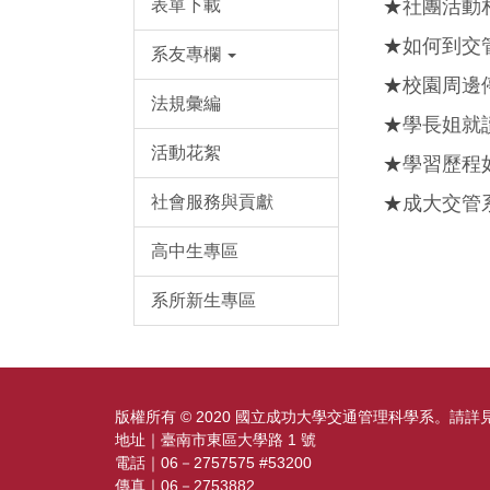
表單下載
★
社團活動
★
如何到交
系友專欄
★
校園周邊
法規彙編
★
學長姐就
活動花絮
★
學習歷程
社會服務與貢獻
★
成大交管
高中生專區
系所新生專區
版權所有 © 2020 國立成功大學交通管理科學系。請詳
地址｜臺南市東區大學路 1 號
電話｜06－2757575 #53200
傳真｜06－2753882